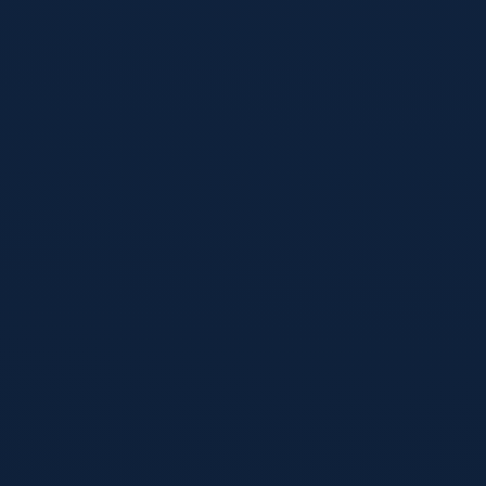
專注提供2026世界盃即時比分、賽程賽果、滾球數據與比分推
送服務，面向香港及中國內地球迷提供高速穩定的賽事資訊體
驗。
中港體育數據科技有限公司
香港九龍觀塘道398號嘉域大廈15樓
support@hk-cn-wcscore.com
網站導覽
首頁 - 即時比分
滾球即時數據
賽程與賽果
世界盃動態
比分推
送服務
關於我們與聯絡
快速連結