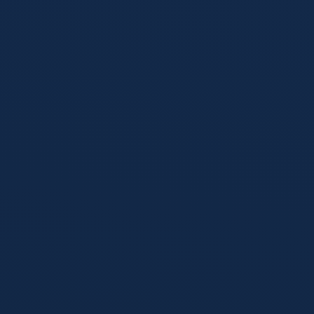
核心追蹤指標
你可以從這些數據快速讀懂比賽
以下為世界盃滾球頁面最值得關注的即時項目。配合時間軸閱
讀，能更完整掌握比賽強度與局勢轉變。
控球與傳導效率
控球率不是唯一答案，但若配合傳球成功與持續壓在前場的情
況，往往能看出主動權是否已經形成。
射門、射正與預警訊號
射門增多不等於必定得分，但若射正同步上升，通常表示門前
威脅明顯增加，是比分變化前的重要前兆。
角球與定位球壓力