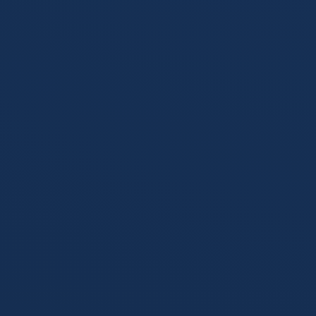
況變化
即時追蹤控球率、射門次數、角球、犯規、紅黃牌與攻守走
勢，快速了解比賽節奏與場上變化。無論你正在看直播、關注
賽程，或等待關鍵事件提醒，這裡都提供清晰、直觀而高速的
賽事數據體驗。
訂閱即時比分推送
查看完整賽程與賽果
秒級
更新節奏清晰，適合追蹤比賽細節
多指標
控球、射門、牌數與進攻方向同步呈現
易閱讀
深色高對比介面，專注於比賽核心資訊
首頁
滾球即時數據
控球率變化