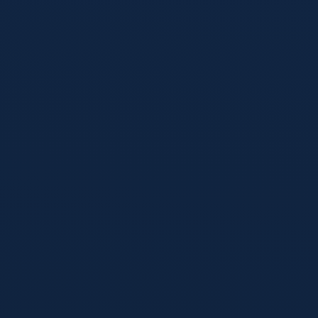
對抗強度上升、黃牌累積或換人節點，常常是比賽節奏突然改
變的觸發點。
同步搭配這些頁面更完整
除了即時數據，建議同時查看賽程、賽果與最新動態，建立更
完整的世界盃資訊路徑。
即時比分首頁
快速追蹤多場比賽分數與動態
賽程與賽果
查看分組賽、淘汰賽時間與完場結果
世界盃動態
掌握球隊消息、賽前焦點與熱門話題
轉化重點
不想錯過進球、紅牌與完場結果？