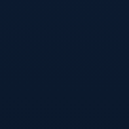
比分推送服務
關於我們與聯絡
官方通道
合作夥伴
zh-sjb2026platform.com
hk-officialffwc2026.com
ltd-
k1sports.com.cn
zh-basketballstream.com
bying-sportslive.com
服務時間
24/7
立即開始
© 2026 中港體育數據科技有限公司. 保留所有權利。
聯絡與資料
世界盃動態
賽程與賽果