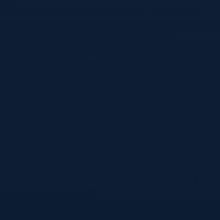
3
戰術分析
2
观赛指南
1
世界盃分析
1
国际足球
4
相關頁面
延伸閱讀與數據頁面
即時比分
滾球即時數據
賽程與賽果
比分推送服務